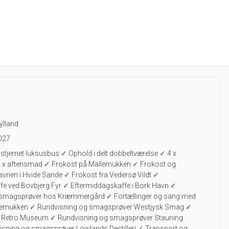
ylland
027
-stjernet luksusbus ✓ Ophold i delt dobbeltværelse ✓ 4 x
x aftensmad ✓ Frokost på Mallemukken ✓ Frokost og
havnen i Hvide Sande ✓ Frokost fra Vedersø Vildt ✓
fe ved Bovbjerg Fyr ✓ Eftermiddagskaffe i Bork Havn ✓
 smagsprøver hos Kræmmergård ✓ Fortællinger og sang med
llemukken ✓ Rundvisning og smagsprøver Westjysk Smag ✓
 Retro Museum ✓ Rundvisning og smagsprøver Stauning
sning og smagsprøver Lowlands Destilleri ✓ Transport og