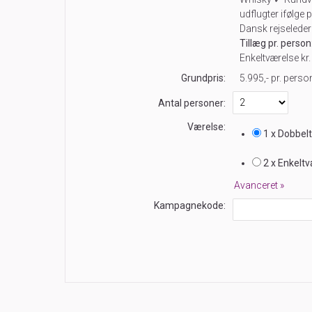
udflugter ifølge 
Dansk rejseleder
Tillæg pr. person
Enkeltværelse kr.
Grundpris:
5.995,-
pr. perso
Antal personer:
Værelse:
1 x Dobbel
2 x Enkelt
Avanceret »
Kampagnekode: