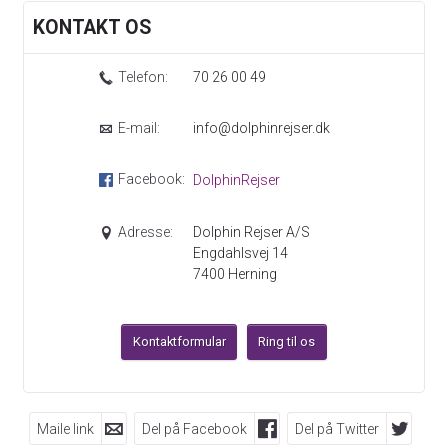
KONTAKT OS
Telefon:
70 26 00 49
E-mail:
info@dolphinrejser.dk
Facebook:
DolphinRejser
Adresse:
Dolphin Rejser A/S
Engdahlsvej 14
7400
Herning
Kontaktformular
Ring til os
Maile link
Del på Facebook
Del på Twitter