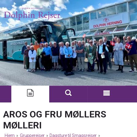
AROS OG FRU MØLLERS
MØLLERI
Hjem
»
Grupperejser
»
Dagsture til Smagsrejser
»