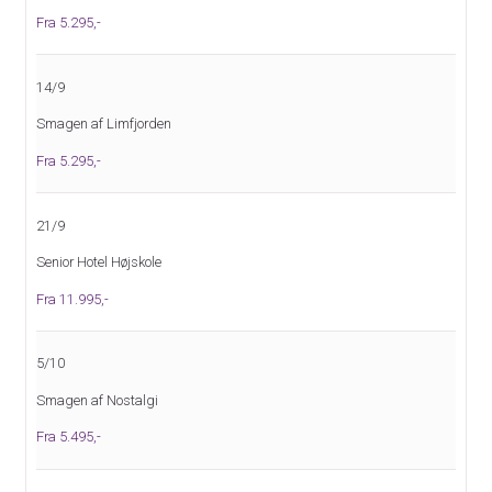
Facebook:
DolphinRejser
Fra 5.295,-
Adresse:
Dolphin Rejser A/S
14/9
Engdahlsvej 14
7400
Herning
Smagen af Limfjorden
Fra 5.295,-
Kontaktformular
Ring til os
21/9
Senior Hotel Højskole
Fra 11.995,-
5/10
Smagen af Nostalgi
Fra 5.495,-