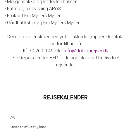
• Morgenbakke og kaffe/te i bussen
• Entré og rundvisning ARoS
• Frokost Fru Møllers Mølleri
• Gårdbutiksbesøg Fru Møllers Mølleri
Denne rejse er skræddersyet til lukkede grupper - kontakt
os for tilbud på
tlf. 70 26 00 49 eller
info@dolphinrejser.dk
Se Rejsekalender HER for ledige pladser til individuel
rejsende.
KONTAKT OS
REJSEKALENDER
Telefon:
70 26 00 49
7/9
E-mail:
info@dolphinrejser.dk
Smagen af Vestjylland