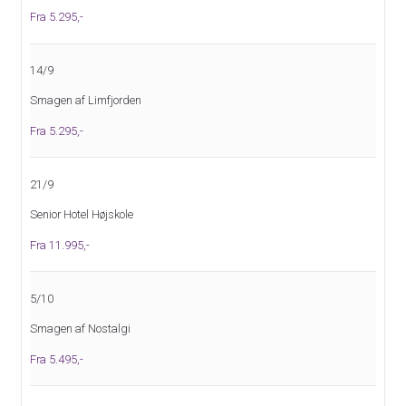
Facebook:
DolphinRejser
Fra 5.295,-
Adresse:
Dolphin Rejser A/S
14/9
Engdahlsvej 14
7400
Herning
Smagen af Limfjorden
Fra 5.295,-
Kontaktformular
Ring til os
21/9
Senior Hotel Højskole
Fra 11.995,-
5/10
Smagen af Nostalgi
Fra 5.495,-