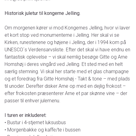
Historisk juletur til kongerne Jelling.
Om morgenen kører vi mod Kongernes Jelling, hvor vi laver
et kort stop ved monumenterne i Jelling. Her skal vi se
Kirken, runestenene og højene i Jelling, der i 1994 kom på
UNESCO´s Verdensarvsliste. Efter det skal vi have endnu en
fantastisk oplevelse – vi skal nemlig besøge Gitte og Arne
Hornshøj i deres vingård ved Jelling. Et sted med en helt
særlig stemning. Vi skal her starte med et glas champagne
og et foredrag fra Gitte Hornshøj - Takt & tone – med plads
til unoder. Derefter disker Arne op med en dejlig frokost –
efter frokosten præsenterer Arne et par skønne vine – der
passer til enhver julemenu.
I turen er inkluderet:
• Bustur i 4-stjernet luksusbus
• Morgenbakke og kaffe/te i bussen