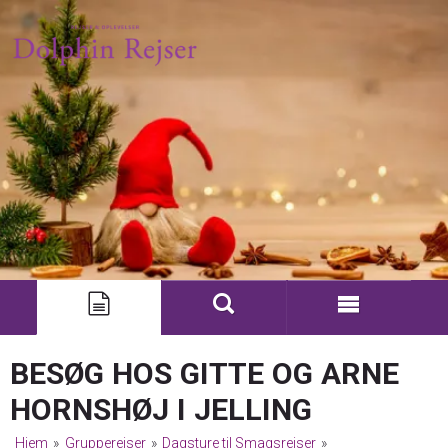
BESØG HOS GITTE OG ARNE
HORNSHØJ I JELLING
Hjem
»
Grupperejser
»
Dagsture til Smagsrejser
»