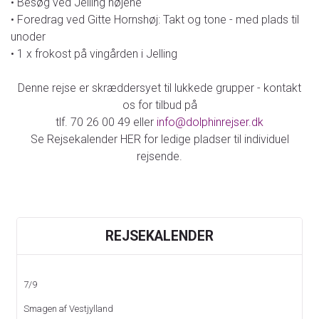
• Besøg ved Jelling højene
• Foredrag ved Gitte Hornshøj: Takt og tone - med plads til
unoder
• 1 x frokost på vingården i Jelling
Denne rejse er skræddersyet til lukkede grupper - kontakt
os for tilbud på
tlf. 70 26 00 49 eller
info@dolphinrejser.dk
Se Rejsekalender HER for ledige pladser til individuel
rejsende.
KONTAKT OS
REJSEKALENDER
Telefon:
70 26 00 49
7/9
E-mail:
info@dolphinrejser.dk
Smagen af Vestjylland