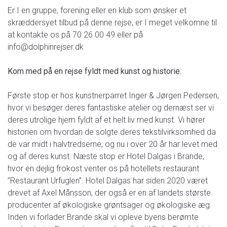
Er I en gruppe, forening eller en klub som ønsker et
skræddersyet tilbud på denne rejse, er I meget velkomne til
at kontakte os på 70 26 00 49 eller på
info@dolphinrejser.dk
Kom med på en rejse fyldt med kunst og historie.
Første stop er hos kunstnerparret Inger & Jørgen Pedersen,
hvor vi besøger deres fantastiske atelier og dernæst ser vi
deres utrolige hjem fyldt af et helt liv med kunst. Vi hører
historien om hvordan de solgte deres tekstilvirksomhed da
de var midt i halvtredserne, og nu i over 20 år har levet med
og af deres kunst. Næste stop er Hotel Dalgas i Brande,
hvor en dejlig frokost venter os på hotellets restaurant
”Restaurant Urfuglen”. Hotel Dalgas har siden 2020 været
drevet af Axel Månsson, der også er en af landets største
producenter af økologiske grøntsager og økologiske æg.
Inden vi forlader Brande skal vi opleve byens berømte