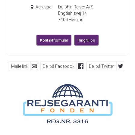
Adresse:
Dolphin Rejser A/S
Engdahlsvej 14
7400
Herning
Kontaktformular
Ring til os
Maile link
Del på Facebook
Del på Twitter
FØLG OS PÅ