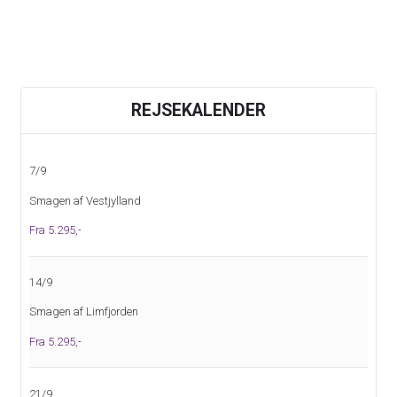
KONTAKT OS
REJSEKALENDER
Telefon:
70 26 00 49
7/9
E-mail:
info@dolphinrejser.dk
Smagen af Vestjylland
Facebook:
DolphinRejser
Fra 5.295,-
Adresse:
Dolphin Rejser A/S
14/9
Engdahlsvej 14
7400
Herning
Smagen af Limfjorden
Fra 5.295,-
Kontaktformular
Ring til os
21/9