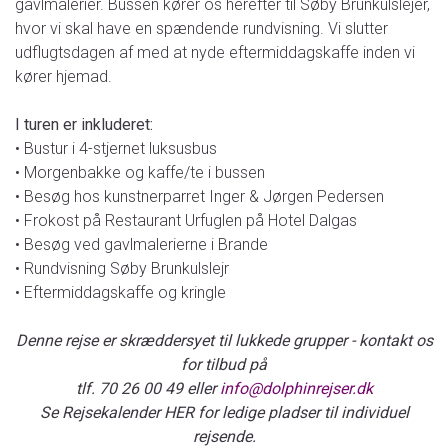
gavlmalerier. Bussen kører os herefter til Søby Brunkulslejer,
hvor vi skal have en spændende rundvisning. Vi slutter
udflugtsdagen af med at nyde eftermiddagskaffe inden vi
kører hjemad.
I turen er inkluderet:
• Bustur i 4-stjernet luksusbus
• Morgenbakke og kaffe/te i bussen
• Besøg hos kunstnerparret Inger & Jørgen Pedersen
• Frokost på Restaurant Urfuglen på Hotel Dalgas
• Besøg ved gavlmalerierne i Brande
• Rundvisning Søby Brunkulslejr
• Eftermiddagskaffe og kringle
Denne rejse er skræddersyet til lukkede grupper - kontakt os
for tilbud på
tlf. 70 26 00 49 eller
info@dolphinrejser.dk
Se Rejsekalender HER for ledige pladser til individuel
rejsende.