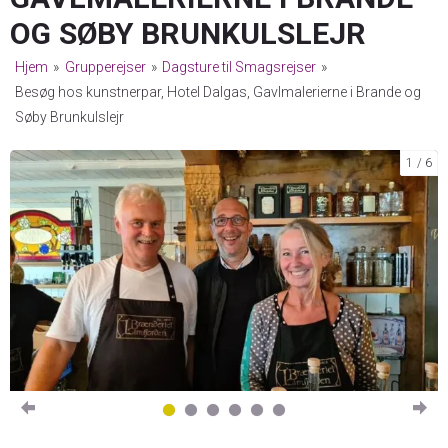
OG SØBY BRUNKULSLEJR
Hjem
»
Grupperejser
»
Dagsture til Smagsrejser
»
Besøg hos kunstnerpar, Hotel Dalgas, Gavlmalerierne i Brande og
Søby Brunkulslejr
1
6