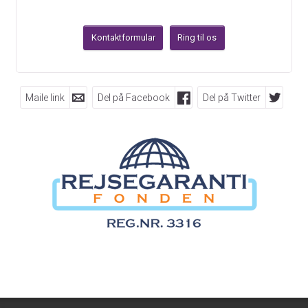
Kontaktformular
Ring til os
Maile link
Del på Facebook
Del på Twitter
FØLG OS PÅ
Dolphin Rejser A/S
Engdahlsvej 14
7400
Herning