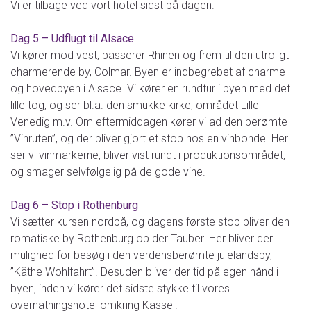
Vi er tilbage ved vort hotel sidst på dagen.
Dag 5 – Udflugt til Alsace
Vi kører mod vest, passerer Rhinen og frem til den utroligt
charmerende by, Colmar. Byen er indbegrebet af charme
og hovedbyen i Alsace. Vi kører en rundtur i byen med det
lille tog, og ser bl.a. den smukke kirke, området Lille
Venedig m.v. Om eftermiddagen kører vi ad den berømte
”Vinruten”, og der bliver gjort et stop hos en vinbonde. Her
ser vi vinmarkerne, bliver vist rundt i produktionsområdet,
og smager selvfølgelig på de gode vine.
Dag 6 – Stop i Rothenburg
Vi sætter kursen nordpå, og dagens første stop bliver den
romatiske by Rothenburg ob der Tauber. Her bliver der
mulighed for besøg i den verdensberømte julelandsby,
”Käthe Wohlfahrt”. Desuden bliver der tid på egen hånd i
byen, inden vi kører det sidste stykke til vores
overnatningshotel omkring Kassel.