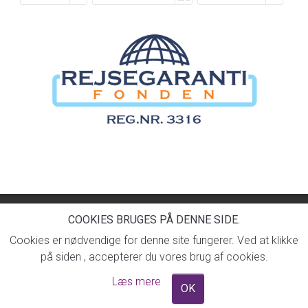
FØLG OS PÅ
Dolphin Rejser A/S
Engdahlsvej 14
7400
Herning
COOKIES BRUGES PÅ DENNE SIDE.
Tilbage til toppen
Telefon
70 26 00 49
Cookies er nødvendige for denne site fungerer. Ved at klikke
CVR-nr
41719265
på siden , accepterer du vores brug af cookies.
©
info@dolphinrejser.dk
2026
Læs mere
Cookies
OK
Powered by