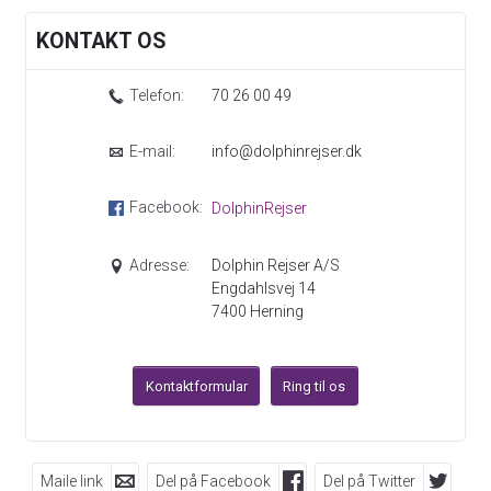
KONTAKT OS
Telefon:
70 26 00 49
E-mail:
info@dolphinrejser.dk
Facebook:
DolphinRejser
Adresse:
Dolphin Rejser A/S
Engdahlsvej 14
7400
Herning
Kontaktformular
Ring til os
Maile link
Del på Facebook
Del på Twitter