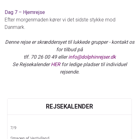
Dag 7 – Hjemrejse
Efter morgenmaden kører vi det sidste stykke mod
Danmark.
Denne rejse er skræddersyet til lukkede grupper - kontakt os
for tilbud på
tlf. 70 26 00 49 eller
info@dolphinrejser.dk
Se Rejsekalender
HER
for ledige pladser til individuel
rejsende.
KONTAKT OS
REJSEKALENDER
Telefon:
70 26 00 49
7/9
E-mail:
info@dolphinrejser.dk
Smagen af Vestjylland