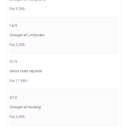
Facebook:
DolphinRejser
Fra 5.295,-
Adresse:
Dolphin Rejser A/S
14/9
Engdahlsvej 14
7400
Herning
Smagen af Limfjorden
Fra 5.295,-
Kontaktformular
Ring til os
21/9
Senior Hotel Højskole
Fra 11.995,-
5/10
Smagen af Nostalgi
Fra 5.495,-