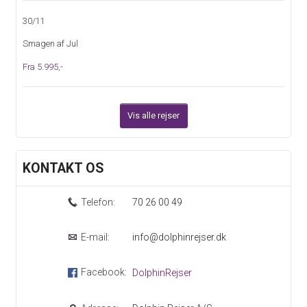
30/11
Smagen af Jul
Fra 5.995,-
Vis alle rejser
KONTAKT OS
Telefon:
70 26 00 49
E-mail:
info@dolphinrejser.dk
Facebook:
DolphinRejser