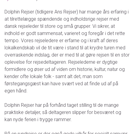
Dolphin Rejser (tidligere Ans Rejser) har mange års erfaring i
at tilrettelægge spændende og indholdsrige rejser med
dansk rejseleder til store og små grupper. Vi sikrer, at
indhold er godt sammensat, varieret og foregår i det rette
tempo. Vores rejseledere er erfarne og i kraft af deres
lokalkendskab vil de tit være i stand til at krydre turen med
overraskende indslag, der er med til at gøre rejsen til en stor
oplevelse for rejsedeltageren. Rejselederne er dygtige
formidlere og øser ud af viden om historie, kultur, natur og
kender ofte lokale folk - samt alt det, man som
førstegangsgæst kan have svært ved at finde ud af på
egen hånd.
Dolphin Rejser har på forhånd taget stilling til de mange
praktiske detaljer, så deltageren slipper for besværet og
kan nyde ferien i trygge rammer.
På en rundrejse er der også gode vilkår for socialt samvær