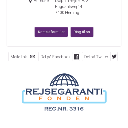
Adresse:
Dolphin Rejser A/S
Engdahlsvej 14
7400
Herning
Kontaktformular
Ring til os
Maile link
Del på Facebook
Del på Twitter
FØLG OS PÅ