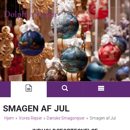
SMAGEN AF JUL
Hjem
»
Vores Rejser
»
Danske Smagsrejser
»
Smagen af Jul