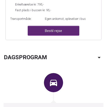
Enkeltværelse kr. 795,-
Fast plads i bussen kr. 95,-
Transportmåde:
Egen ankomst, oplevelser i bus
Bestil rejse
KONTAKT OS
DAGSPROGRAM
Telefon:
70 26 00 49
E-mail:
info@dolphinrejser.dk
Facebook:
DolphinRejser
Adresse:
Dolphin Rejser A/S
Engdahlsvej 14