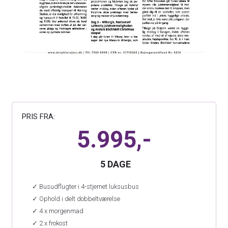
PRIS FRA:
5.995,-
5 DAGE
✓ Busudflugter i 4-stjernet luksusbus
✓ Ophold i delt dobbeltværelse
✓ 4 x morgenmad
✓ 2 x frokost