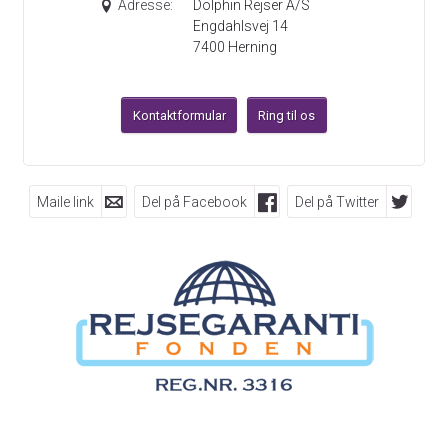
Adresse:
Dolphin Rejser A/S
Engdahlsvej 14
7400
Herning
Kontaktformular
Ring til os
Maile link
Del på Facebook
Del på Twitter
FØLG OS PÅ