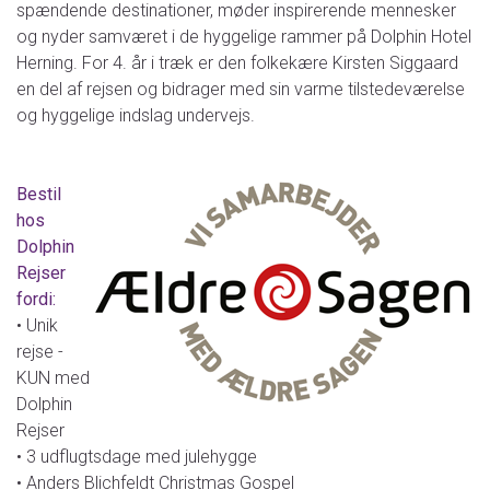
spændende destinationer, møder inspirerende mennesker
og nyder samværet i de hyggelige rammer på Dolphin Hotel
Herning. For 4. år i træk er den folkekære Kirsten Siggaard
en del af rejsen og bidrager med sin varme tilstedeværelse
og hyggelige indslag undervejs.
Bestil
hos
Dolphin
Rejser
fordi:
• Unik
rejse -
KUN med
Dolphin
Rejser
• 3 udflugtsdage med julehygge
• Anders Blichfeldt Christmas Gospel