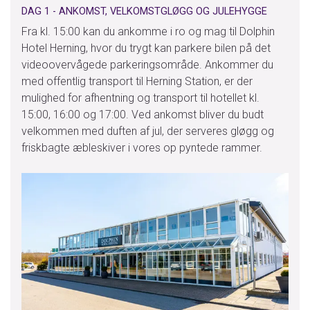
7400
Herning
DAG 1 - ANKOMST, VELKOMSTGLØGG OG JULEHYGGE
Fra kl. 15:00 kan du ankomme i ro og mag til Dolphin
Hotel Herning, hvor du trygt kan parkere bilen på det
Kontaktformular
Ring til os
videoovervågede parkeringsområde. Ankommer du
med offentlig transport til Herning Station, er der
mulighed for afhentning og transport til hotellet kl.
15:00, 16:00 og 17:00. Ved ankomst bliver du budt
velkommen med duften af jul, der serveres gløgg og
friskbagte æbleskiver i vores op pyntede rammer.