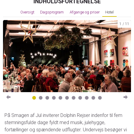
INDHOLDSFORTEGNELSE
Oversigt
Dagsprogram
Afgange og priser
Hotel
1
11
På Smagen af Jul inviterer Dolphin Rejser indenfor til fem
stemningsfulde dage fyldt med musik, julehygge,
fortællinger og spændende udflugter. Undervejs besøger vi