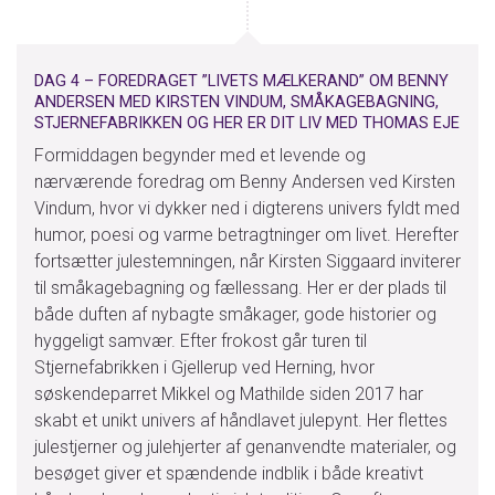
DAG 4 – FOREDRAGET ”LIVETS MÆLKERAND” OM BENNY
ANDERSEN MED KIRSTEN VINDUM, SMÅKAGEBAGNING,
STJERNEFABRIKKEN OG HER ER DIT LIV MED THOMAS EJE
Formiddagen begynder med et levende og
nærværende foredrag om Benny Andersen ved Kirsten
Vindum, hvor vi dykker ned i digterens univers fyldt med
humor, poesi og varme betragtninger om livet. Herefter
fortsætter julestemningen, når Kirsten Siggaard inviterer
til småkagebagning og fællessang. Her er der plads til
både duften af nybagte småkager, gode historier og
hyggeligt samvær. Efter frokost går turen til
Stjernefabrikken i Gjellerup ved Herning, hvor
søskendeparret Mikkel og Mathilde siden 2017 har
skabt et unikt univers af håndlavet julepynt. Her flettes
julestjerner og julehjerter af genanvendte materialer, og
besøget giver et spændende indblik i både kreativt