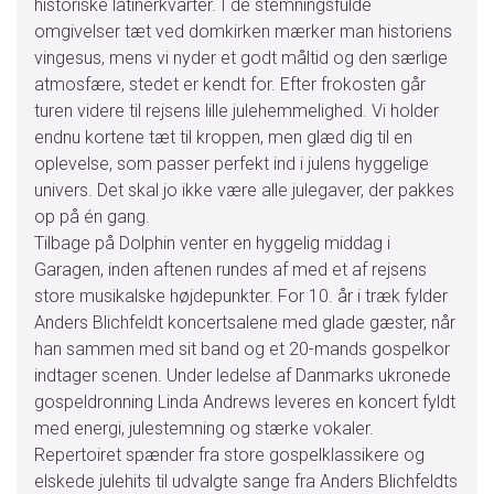
historiske latinerkvarter. I de stemningsfulde
omgivelser tæt ved domkirken mærker man historiens
vingesus, mens vi nyder et godt måltid og den særlige
atmosfære, stedet er kendt for. Efter frokosten går
turen videre til rejsens lille julehemmelighed. Vi holder
endnu kortene tæt til kroppen, men glæd dig til en
oplevelse, som passer perfekt ind i julens hyggelige
univers. Det skal jo ikke være alle julegaver, der pakkes
op på én gang.
Tilbage på Dolphin venter en hyggelig middag i
Garagen, inden aftenen rundes af med et af rejsens
store musikalske højdepunkter. For 10. år i træk fylder
Anders Blichfeldt koncertsalene med glade gæster, når
han sammen med sit band og et 20-mands gospelkor
indtager scenen. Under ledelse af Danmarks ukronede
gospeldronning Linda Andrews leveres en koncert fyldt
med energi, julestemning og stærke vokaler.
Repertoiret spænder fra store gospelklassikere og
elskede julehits til udvalgte sange fra Anders Blichfeldts