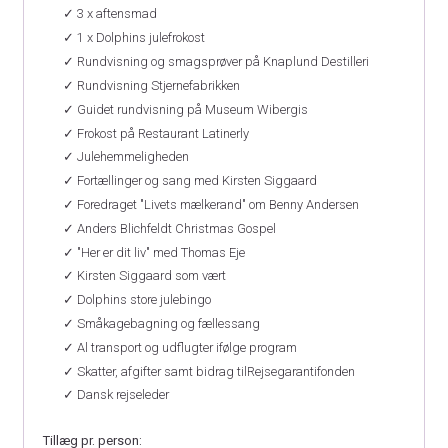
✓ 3 x aftensmad
✓ 1 x Dolphins julefrokost
✓ Rundvisning og smagsprøver på Knaplund Destilleri
✓ Rundvisning Stjernefabrikken
✓ Guidet rundvisning på Museum Wibergis
✓ Frokost på Restaurant Latinerly
✓ Julehemmeligheden
✓ Fortællinger og sang med Kirsten Siggaard
✓ Foredraget "Livets mælkerand" om Benny Andersen
✓ Anders Blichfeldt Christmas Gospel
✓ "Her er dit liv" med Thomas Eje
✓ Kirsten Siggaard som vært
✓ Dolphins store julebingo
✓ Småkagebagning og fællessang
✓ Al transport og udflugter ifølge program
✓ Skatter, afgifter samt bidrag tilRejsegarantifonden
✓ Dansk rejseleder
Tillæg pr. person: