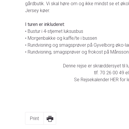
gårdbutik. Vi skal høre om og ikke mindst se et øko
Jersey køer.
I turen er inkluderet:
• Bustur i 4-stjernet luksusbus
• Morgenbakke og kaffe/te i bussen
• Rundvisning og smagsprøver på Gyvelborg øko-l
• Rundvisning, smagsprøver og frokost på Månsson
Denne rejse er skræddersyet til l
tlf. 70 26 00 49 e
Se Rejsekalender HER for led
Print