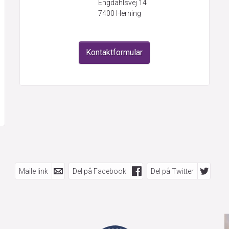
Engdahlsvej 14
7400
Herning
Kontaktformular
Maile link
Del på Facebook
Del på Twitter