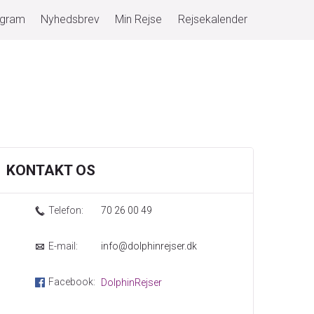
ogram
Nyhedsbrev
Min Rejse
Rejsekalender
KONTAKT OS
Telefon:
70 26 00 49
E-mail:
info@dolphinrejser.dk
Facebook:
DolphinRejser