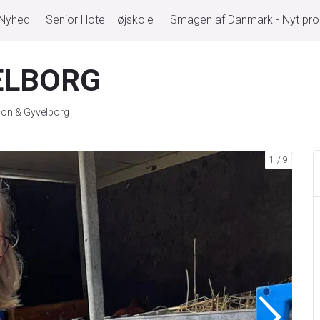
 Nyhed
Senior Hotel Højskole
Smagen af Danmark - Nyt pr
ELBORG
on & Gyvelborg
1
9