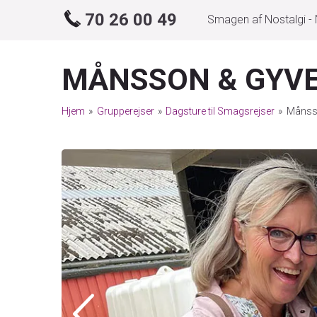
70 26 00 49
Smagen af Nostalgi -
MÅNSSON & GYV
Hjem
»
Grupperejser
»
Dagsture til Smagsrejser
»
Månss