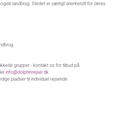
logisk landbrug. Stedet er særligt anerkendt for deres
andbrug
ukkede grupper - kontakt os for tilbud på
ller
info@dolphinrejser.dk
ige pladser til individuel rejsende.