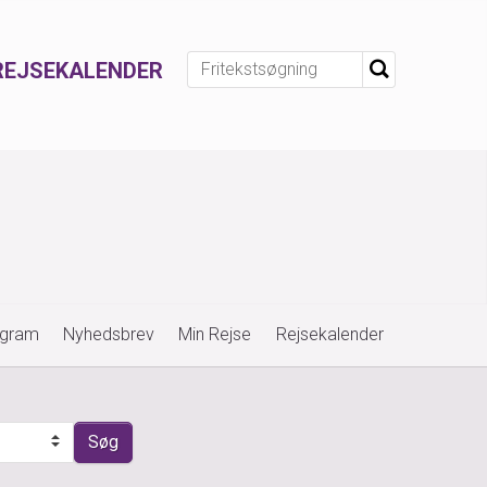
REJSEKALENDER
ogram
Nyhedsbrev
Min Rejse
Rejsekalender
r
Søg