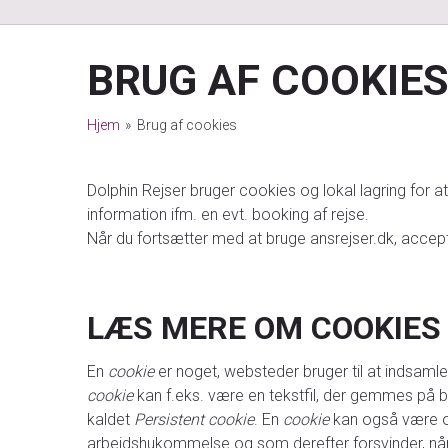
BRUG AF COOKIE
Hjem
»
Brug af cookies
Dolphin Rejser bruger cookies og lokal lagring for
information ifm. en evt. booking af rejse.
Når du fortsætter med at bruge ansrejser.dk, accept
LÆS MERE OM COOKIES
En
cookie
er noget, websteder bruger til at indsaml
cookie
kan f.eks. være en tekstfil, der gemmes på
kaldet
Persistent cookie
. En
cookie
kan også være op
arbejdshukommelse og som derefter forsvinder, når