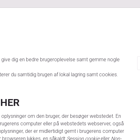
S
 at give dig en bedre brugeroplevelse samt gemme nogle
erer du samtidig brugen af lokal lagring samt cookies.
 HER
e oplysninger om den bruger, der besøger webstedet. En
 brugerens computer eller på webstedets webserver, også
lysninger, der er midlertidigt gemt i brugerens computer
 browseren lukkes, en såkaldt
Session cookie
eller
Non-