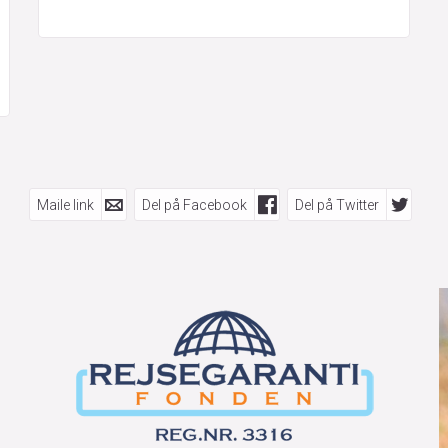
Maile link
Del på Facebook
Del på Twitter