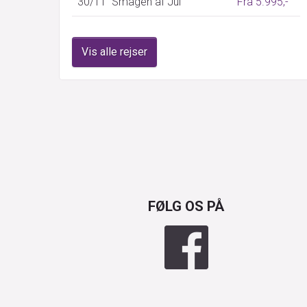
30/11
Smagen af Jul
Fra 5.995,-
Vis alle rejser
FØLG OS PÅ