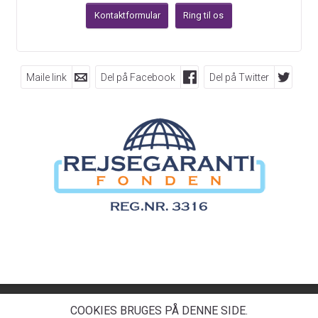
Kontaktformular
Ring til os
Maile link
Del på Facebook
Del på Twitter
FØLG OS PÅ
Dolphin Rejser A/S
Engdahlsvej 14
7400
Herning
COOKIES BRUGES PÅ DENNE SIDE.