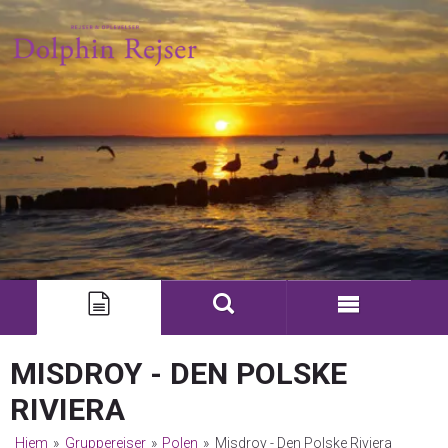
MISDROY - DEN POLSKE
RIVIERA
Hjem
»
Grupperejser
»
Polen
»
Misdroy - Den Polske Riviera