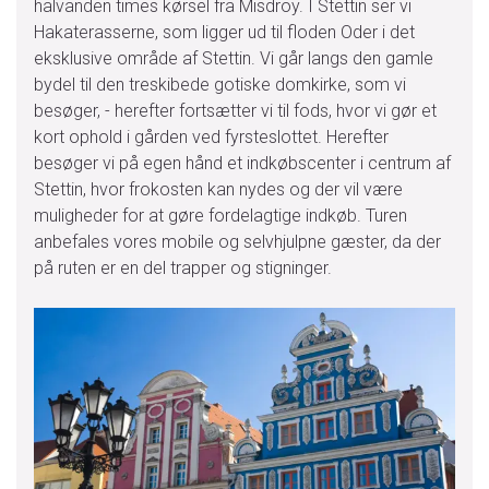
halvanden times kørsel fra Misdroy. I Stettin ser vi
Hakaterasserne, som ligger ud til floden Oder i det
eksklusive område af Stettin. Vi går langs den gamle
bydel til den treskibede gotiske domkirke, som vi
besøger, - herefter fortsætter vi til fods, hvor vi gør et
kort ophold i gården ved fyrsteslottet. Herefter
besøger vi på egen hånd et indkøbscenter i centrum af
Stettin, hvor frokosten kan nydes og der vil være
muligheder for at gøre fordelagtige indkøb. Turen
anbefales vores mobile og selvhjulpne gæster, da der
på ruten er en del trapper og stigninger.