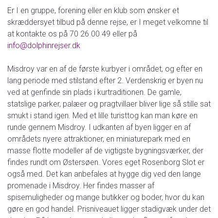
Er I en gruppe, forening eller en klub som ønsker et
skræddersyet tilbud på denne rejse, er I meget velkomne til
at kontakte os på 70 26 00 49 eller på
info@dolphinrejser.dk
Misdroy var en af de første kurbyer i området, og efter en
lang periode med stilstand efter 2. Verdenskrig er byen nu
ved at genfinde sin plads i kurtraditionen. De gamle,
statslige parker, palæer og pragtvillaer bliver lige så stille sat
smukt i stand igen. Med et lille turisttog kan man køre en
runde gennem Misdroy. I udkanten af byen ligger en af
områdets nyere attraktioner, en miniaturepark med en
masse flotte modeller af de vigtigste bygningsværker, der
findes rundt om Østersøen. Vores eget Rosenborg Slot er
også med. Det kan anbefales at hygge dig ved den lange
promenade i Misdroy. Her findes masser af
spisemuligheder og mange butikker og boder, hvor du kan
gøre en god handel. Prisniveauet ligger stadigvæk under det