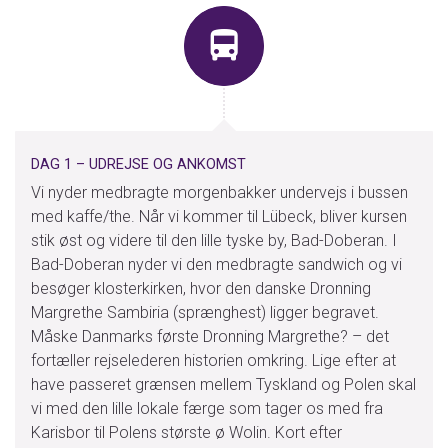
E-mail:
info@dolphinrejser.dk
Facebook:
DolphinRejser
Adresse:
Dolphin Rejser A/S
Engdahlsvej 14
7400
Herning
DAG 1 – UDREJSE OG ANKOMST
Vi nyder medbragte morgenbakker undervejs i bussen
med kaffe/the. Når vi kommer til Lübeck, bliver kursen
Kontaktformular
Ring til os
stik øst og videre til den lille tyske by, Bad-Doberan. I
Bad-Doberan nyder vi den medbragte sandwich og vi
besøger klosterkirken, hvor den danske Dronning
Margrethe Sambiria (sprænghest) ligger begravet.
Måske Danmarks første Dronning Margrethe? – det
fortæller rejselederen historien omkring. Lige efter at
have passeret grænsen mellem Tyskland og Polen skal
vi med den lille lokale færge som tager os med fra
Karisbor til Polens største ø Wolin. Kort efter