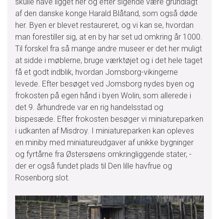
skulle have ligget her og efter sigende være grundlagt
af den danske konge Harald Blåtand, som også døde
her. Byen er blevet restaureret, og vi kan se, hvordan
man forestiller sig, at en by har set ud omkring år 1000.
Til forskel fra så mange andre museer er det her muligt
at sidde i møblerne, bruge værktøjet og i det hele taget
få et godt indblik, hvordan Jomsborg-vikingerne
levede. Efter besøget ved Jomsborg nydes byen og
frokosten på egen hånd i byen Wolin, som allerede i
det 9. århundrede var en rig handelsstad og
bispesæde. Efter frokosten besøger vi miniatureparken
i udkanten af Misdroy. I miniatureparken kan opleves
en miniby med miniatureudgaver af unikke bygninger
og fyrtårne fra Østersøens omkringliggende stater, -
der er også fundet plads til Den lille havfrue og
Rosenborg slot.