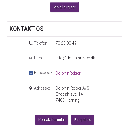
Vis alle rejser
KONTAKT OS
Telefon:
70 26 00 49
E-mail:
info@dolphinrejser.dk
Facebook:
DolphinRejser
Adresse:
Dolphin Rejser A/S
Engdahlsvej 14
7400
Herning
Kontaktformular
Ring til os