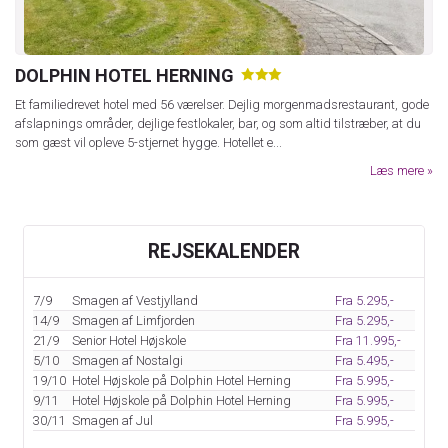
DOLPHIN HOTEL HERNING
★
★
★
Et familiedrevet hotel med 56 værelser. Dejlig morgenmadsrestaurant, gode
afslapnings områder, dejlige festlokaler, bar, og som altid tilstræber, at du
som gæst vil opleve 5-stjernet hygge. Hotellet e...
Læs mere
REJSEKALENDER
7/9
Smagen af Vestjylland
Fra 5.295,-
14/9
Smagen af Limfjorden
Fra 5.295,-
21/9
Senior Hotel Højskole
Fra 11.995,-
5/10
Smagen af Nostalgi
Fra 5.495,-
19/10
Hotel Højskole på Dolphin Hotel Herning
Fra 5.995,-
9/11
Hotel Højskole på Dolphin Hotel Herning
Fra 5.995,-
30/11
Smagen af Jul
Fra 5.995,-