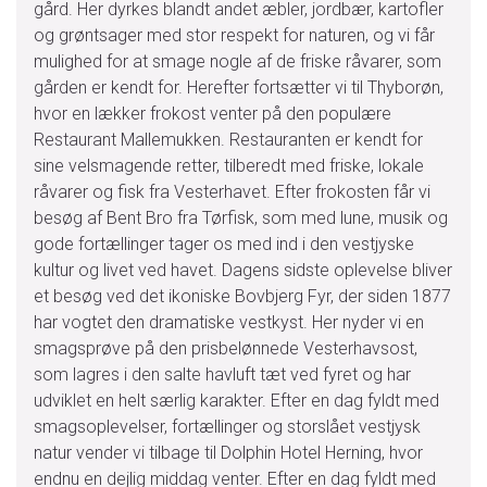
gård. Her dyrkes blandt andet æbler, jordbær, kartofler
og grøntsager med stor respekt for naturen, og vi får
mulighed for at smage nogle af de friske råvarer, som
gården er kendt for. Herefter fortsætter vi til Thyborøn,
hvor en lækker frokost venter på den populære
Restaurant Mallemukken. Restauranten er kendt for
sine velsmagende retter, tilberedt med friske, lokale
råvarer og fisk fra Vesterhavet. Efter frokosten får vi
besøg af Bent Bro fra Tørfisk, som med lune, musik og
gode fortællinger tager os med ind i den vestjyske
kultur og livet ved havet. Dagens sidste oplevelse bliver
et besøg ved det ikoniske Bovbjerg Fyr, der siden 1877
har vogtet den dramatiske vestkyst. Her nyder vi en
smagsprøve på den prisbelønnede Vesterhavsost,
som lagres i den salte havluft tæt ved fyret og har
udviklet en helt særlig karakter. Efter en dag fyldt med
smagsoplevelser, fortællinger og storslået vestjysk
natur vender vi tilbage til Dolphin Hotel Herning, hvor
endnu en dejlig middag venter. Efter en dag fyldt med