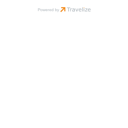
©
info@dolphinrejser.dk
2026
Cookies
Powered by