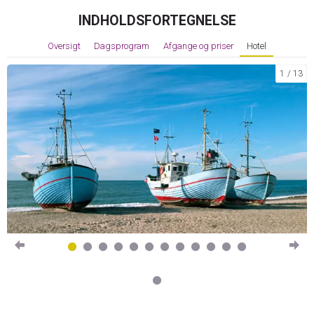
INDHOLDSFORTEGNELSE
Oversigt
Dagsprogram
Afgange og priser
Hotel
1
13