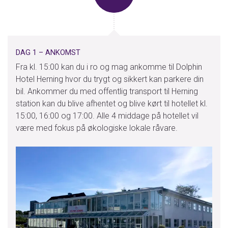
Facebook:
DolphinRejser
Adresse:
Dolphin Rejser A/S
Engdahlsvej 14
7400
Herning
DAG 1 – ANKOMST
Fra kl. 15:00 kan du i ro og mag ankomme til Dolphin
Hotel Herning hvor du trygt og sikkert kan parkere din
Kontaktformular
Ring til os
bil. Ankommer du med offentlig transport til Herning
station kan du blive afhentet og blive kørt til hotellet kl.
15:00, 16:00 og 17:00. Alle 4 middage på hotellet vil
være med fokus på økologiske lokale råvare.