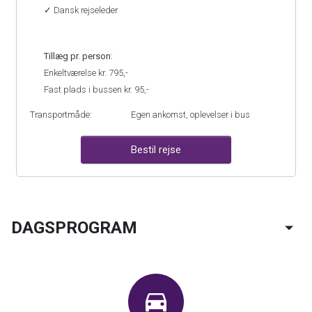
✓ Dansk rejseleder
Tillæg pr. person:
Enkeltværelse kr. 795,-
Fast plads i bussen kr. 95,-
Transportmåde:
Egen ankomst, oplevelser i bus
Bestil rejse
KONTAKT OS
DAGSPROGRAM
Telefon:
70 26 00 49
E-mail:
info@dolphinrejser.dk