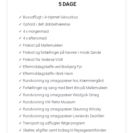
5 DAGE
✓ Busudflugt i 4-stjernet luksusbus
✓ Ophold i delt dobbeltværelse
✓ 4 x morgenmad
✓ 4 x aftensmad
✓ Frokost på Mallemukken
✓ Frokost og fortællinger på havnen i Hvide Sande
✓ Frokost fra Vedersø Vildt
✓ Eftermiddagskaffe ved Bovbjerg Fyr
✓ Eftermiddagskaffe i Bork Havn
✓ Rundvisning og smagsprøver hos Kræmmergård
✓ Fortællinger og sang med Bent Bro på Mallemukken
✓ Rundvisning og smagsprøver Westjysk Smag
✓ Rundvisning VW Retro Museum
✓ Rundvisning og smagsprøver Stauning Whisky
✓ Rundvisning og smagsprøver Lowlands Destilleri
✓ Transport og udflugter ifølge program
✓ Skatter, afgifter samt bidrag til Rejsegarantifonden